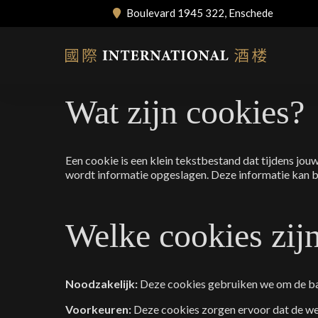
Chinees Restaurant
Home
/
cookiebeleid
Boulevard 1945 322, Enschede
Bestellen & Afhalen
Catering
Cookieverklaring
Contact & Openingstijden
Wat zijn cookies?
Een
cookie is een klein tekstbestand dat tijdens jo
wordt informatie opgeslagen. Deze informatie kan b
Welke cookies zijn
Noodzakelijk:
Deze cookies gebruiken we om de bas
Voorkeuren:
Deze cookies zorgen ervoor dat de web