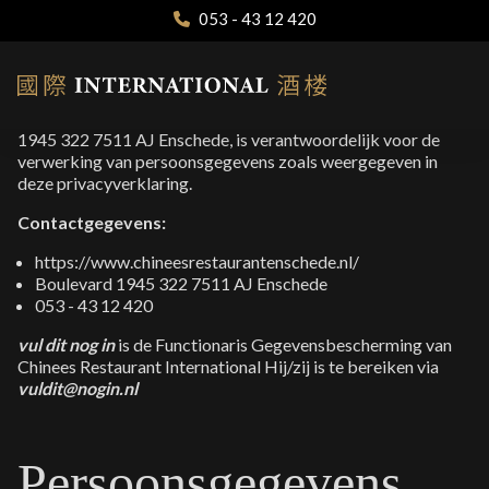
Home
Chinees Restaurant
/
privacyverklaring
053 - 43 12 420
Bestellen & Afhalen
Catering
Privacyverklaring
Contact & Openingstijden
Chinees Restaurant International, gevestigd aan Boulevard
1945 322 7511 AJ Enschede, is verantwoordelijk voor de
verwerking van persoonsgegevens zoals weergegeven in
deze privacyverklaring.
Contactgegevens:
https://www.chineesrestaurantenschede.nl/
Boulevard 1945 322 7511 AJ Enschede
053 - 43 12 420
vul dit nog in
is de Functionaris Gegevensbescherming van
Chinees Restaurant International Hij/zij is te bereiken via
vuldit@nogin.nl
Persoonsgegevens